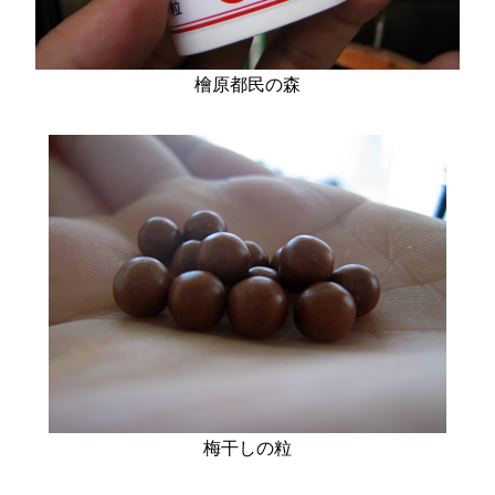
檜原都民の森
梅干しの粒