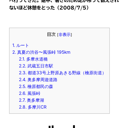
へ行ってきた。途中、暑さのため足が吊って数えきれ
ないほど休憩をとった（2008/7/5）
目次
[
非表示
]
1.
ルート
2.
真夏の渋谷〜風張峠 195km
2.1.
多摩水道橋
2.2.
武蔵五日市駅
2.3.
都道33号上野原あきる野線（檜原街道）
2.4.
奥多摩周遊道路
2.5.
檜原都民の森
2.6.
風張峠
2.7.
奥多摩湖
2.8.
多摩川CR