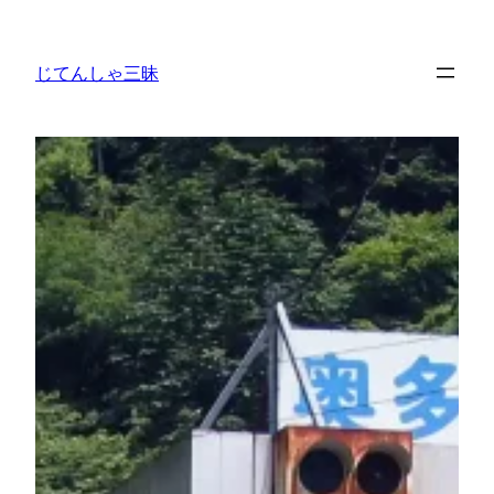
内
容
じてんしゃ三昧
を
ス
キ
ッ
プ