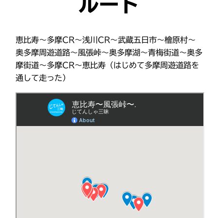
ルート
恵比寿〜多摩CR〜浅川CR〜武蔵五日市〜檜原村〜
奥多摩周遊道路〜風張峠〜奥多摩湖〜青梅街道〜奥多
摩街道〜多摩CR〜恵比寿（はじめて多摩周遊道路を
通して走った）