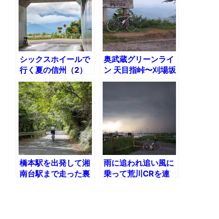
シックスホイールで
奥武蔵グリーンライ
行く夏の信州（2）
ン 天目指峠〜刈場坂
白馬村・白沢洞門
峠〜定峰峠
（嶺方峠）
橋本駅を出発して湘
雨に追われ追い風に
南台駅まで走った裏
乗って荒川CRを連
表ヤビツ峠オフ
日サイクリング