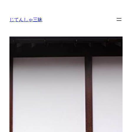
内
容
じてんしゃ三昧
を
ス
キ
ッ
プ