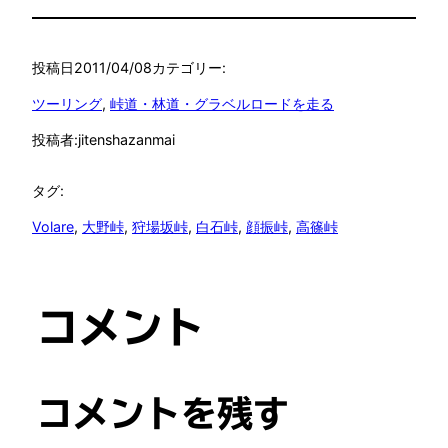
投稿日
2011/04/08
カテゴリー:
ツーリング
, 
峠道・林道・グラベルロードを走る
投稿者:
jitenshazanmai
タグ:
Volare
, 
大野峠
, 
狩場坂峠
, 
白石峠
, 
顔振峠
, 
高篠峠
コメント
コメントを残す