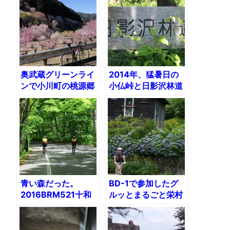
奥武蔵グリーンライ
2014年、猛暑日の
ンで小川町の桃源郷
小仏峠と日影沢林道
へ。ライド後は麦雑
に行く
穀工房で癒やされる
青い森だった。
BD-1で参加したグ
2016BRM521十和
ルッとまるごと栄村
田クラシック200
サイクリング
2011（2）秋山郷サ
イクリング