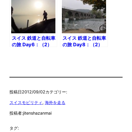
道輪行
スイス 鉄道と自転車
スイス 鉄道と自転車
の旅 Day6：（2）
の旅 Day8：（2）
ローザンヌへ130km
いよいよベルンへ
モントルー〜ローザ
ンヌ
投稿日
2012/09/02
カテゴリー:
スイスモビリティ
, 
海外を走る
投稿者:
jitenshazanmai
タグ: