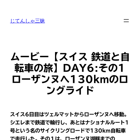
内
容
じてんしゃ三昧
を
ス
キ
ッ
プ
ムービー【スイス 鉄道と自
転車の旅】DAY6:その1
ローザンヌへ130kmのロ
ングライド
スイス6日目はツェルマットからローザンヌへ移動。
シエレまで鉄道で輪行し、あとはナショナルルート1
号という名のサイクリングロードで130km自転車
で走行した。その１は、ローザンヌ湖畔までの