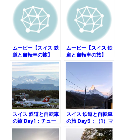
えベルンへ
ライド ベルンへ
ムービー【スイス 鉄
ムービー【スイス 鉄
道と自転車の旅】
道と自転車の旅】
DAY3:その2 ルガー
DAY5:その2 フィス
ノへ
プまでダウンヒル
スイス 鉄道と自転車
スイス 鉄道と自転車
の旅 Day1：チュー
の旅 Day5：（1）マ
リヒからサン・モリ
ッターホルンの頂を
ッツへ200kmの鉄
3,000mから展望