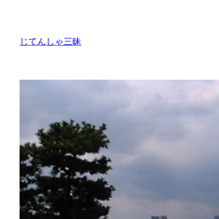
内
容
を
じてんしゃ三昧
ス
キ
ッ
プ