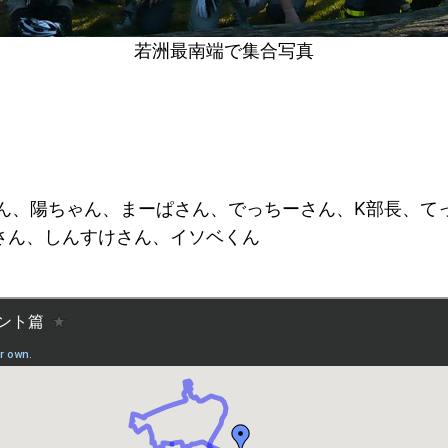
若洲最南端で集合写真
さん、陽ちゃん、まーぱさん、でっちーさん、K部長、てっ
erさん、しんすけさん、イソベくん