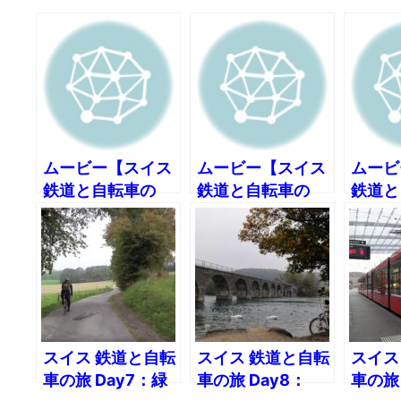
ムービー【スイス
ムービー【スイス
ムービ
鉄道と自転車の
鉄道と自転車の
鉄道と
旅】DAY6:その1
旅】DAY6:その2
旅】D
ローザンヌへ
世界遺産・ラヴォ
街ラシ
130kmのロングラ
ーのブドウ畑
ンへ
イド
スイス 鉄道と自転
スイス 鉄道と自転
スイス
車の旅 Day7：緑
車の旅 Day8：
車の旅 