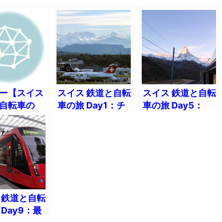
ー【スイス
スイス 鉄道と自転
スイス 鉄道と自転
自転車の
車の旅 Day1：チ
車の旅 Day5：
AY7:時計の
ューリヒからサ
（1）マッターホ
ョードフォ
ン・モリッツへ
ルンの頂を
200kmの鉄道輪
3,000mから展望
行
 鉄道と自転
Day9：最