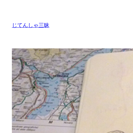
内
容
を
じてんしゃ三昧
ス
キ
ッ
プ