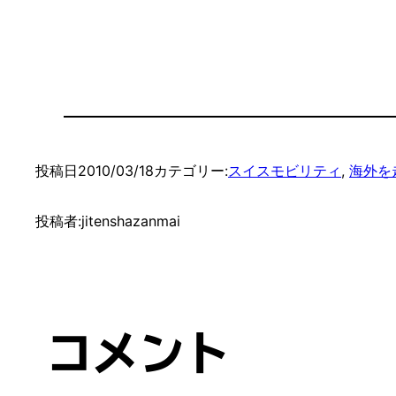
の丘陵地帯イヴェ
（2）いよいよベ
後の輪
ルドンとラショー
ルンへ
帰国
ドフォンへ
投稿日
2010/03/18
カテゴリー:
スイスモビリティ
, 
海外を
投稿者:
jitenshazanmai
コメント