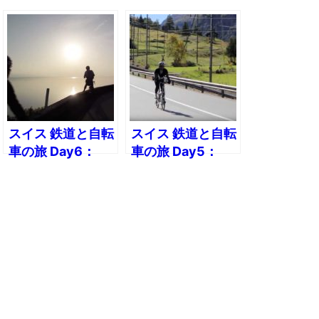
スイス 鉄道と自転
スイス 鉄道と自転
車の旅 Day6：
車の旅 Day5：
（2）ローザンヌ
（2）ツェルマッ
へ130km モント
トからフィスプま
ルー〜ローザンヌ
で40kmダウンヒ
ル