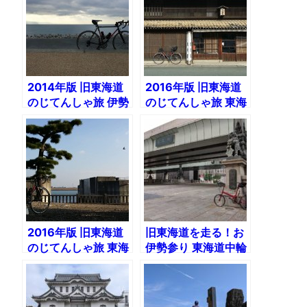
2014年版 旧東海道
2016年版 旧東海道
のじてんしゃ旅 伊勢
のじてんしゃ旅 東海
神宮に初詣ライド
道中輪栗毛（前） 浜
（1）沼津〜浜松
松宿〜宮宿
2016年版 旧東海道
旧東海道を走る！お
のじてんしゃ旅 東海
伊勢参り 東海道中輪
道中輪栗毛（後） 宮
栗毛2019（1）日本
宿〜伊勢
橋〜小田原