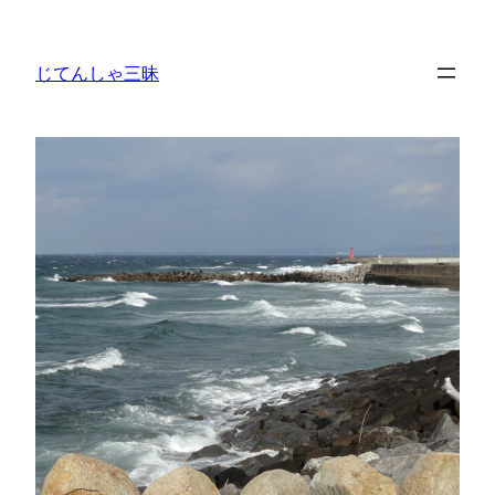
内
容
じてんしゃ三昧
を
ス
キ
ッ
プ