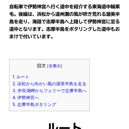
自転車で伊勢神宮へ行く道中を紹介する東海道中輪栗
毛。後編は、浜松から遠州灘の風が吹き荒れる渥美半
島を走り、海路で志摩半島へ上陸して伊勢神宮に至る
道中となります。志摩半島をポタリングした道中もお
まけで付いています。
目次
[
非表示
]
1.
ルート
2.
浜松から向かい風の渥美半島を走る
3.
伊良湖岬からフェリーで志摩半島へ
4.
伊勢神宮へ
5.
志摩半島ポタリング
ルート