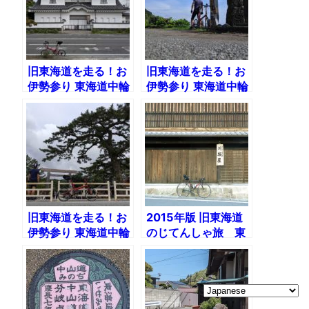
旧東海道を走る！お
旧東海道を走る！お
伊勢参り 東海道中輪
伊勢参り 東海道中輪
栗毛2019（2）小田
栗毛2019（3）富士
原〜富士市
市〜浜松
旧東海道を走る！お
2015年版 旧東海道
伊勢参り 東海道中輪
のじてんしゃ旅 東
栗毛2019（4）浜
海道中輪栗毛（前）
松〜伊勢
由比から浜松をポタ
ポタと