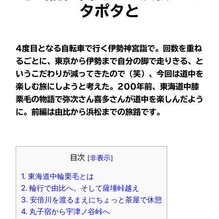
タポタと
4度目となる自転車で行く伊勢神宮詣で。回数を重ね
るごとに、東京から伊勢まで自分の脚で走りきる、と
いうこだわりが減ってきたので（笑）、今回は道中を
楽しむ旅にしようと考えた。200年前、東海道中膝
栗毛の物語で弥次さん喜多さんが道中を楽しんだよう
に。前編は由比から浜松までの旅路です。
目次
[
非表示
]
1.
東海道中輪栗毛とは
2.
輪行で由比へ。そして薩埵峠越え
3.
安倍川を渡るまえにちょっと茶屋で休憩
4.
丸子宿から宇津ノ谷峠へ