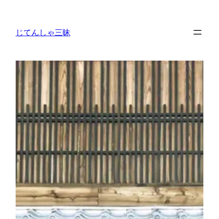
内
容
じてんしゃ三昧
を
ス
キ
ッ
プ