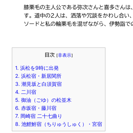
膝栗毛の主人公である弥次さんと喜多さんは
す。道中の2人は、洒落や冗談をかわし合い
ソードと私の輪栗毛を混ぜながら、伊勢詣で
目次
[
非表示
]
1.
浜松を9時に出発
2.
浜松宿・新居関所
3.
潮見坂と白須賀宿
4.
二川宿
5.
御油（ごゆ）の松並木
6.
赤坂宿・藤川宿
7.
岡崎宿 二十七曲り
8.
池鯉鮒宿（ちりゅうしゅく）・宮宿