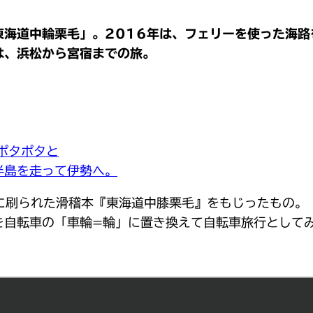
東海道中輪栗毛」。2016年は、フェリーを使った海路
は、浜松から宮宿までの旅。
ポタポタと
半島を走って伊勢へ。
頭に刷られた滑稽本『東海道中膝栗毛』をもじったもの。
を自転車の「車輪=輪」に置き換えて自転車旅行として