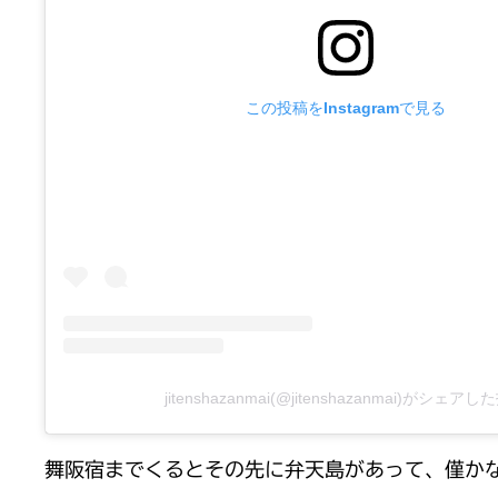
この投稿をInstagramで見る
jitenshazanmai(@jitenshazanmai)がシェア
舞阪宿までくるとその先に弁天島があって、僅か