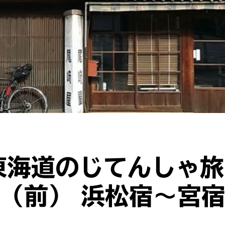
旧東海道のじてんしゃ旅
（前） 浜松宿〜宮