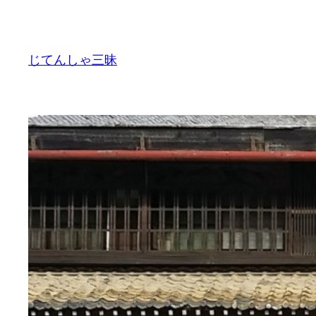
内
容
を
じてんしゃ三昧
ス
キ
ッ
プ