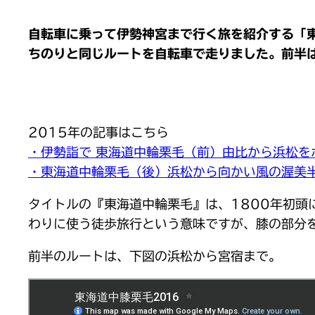
自転車に乗って伊勢神宮まで行く旅を紹介する「
ちのりと同じルートを自転車で走りました。前半
2015年の記事はこちら
・伊勢詣で 東海道中輪栗毛（前）由比から浜松を
・東海道中輪栗毛（後）浜松から向かい風の渥美
タイトルの『東海道中輪栗毛』は、1800年初
わりに使う徒歩旅行という意味ですが、膝の部分
前半のルートは、下図の浜松から宮宿まで。