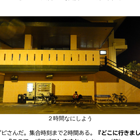
２時間なにしよう
ずピさんだ。集合時刻まで2時間ある。
『どこに行きま