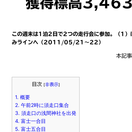
獲得標高3,46
この週末は1泊2日で2つの走行会に参加。（1）
みラインへ（2011/05/21〜22）
本記事
目次
[
非表示
]
1.
概要
2.
午前2時に須走口集合
3.
須走口の浅間神社を出発
4.
富士一合目
5.
富士五合目