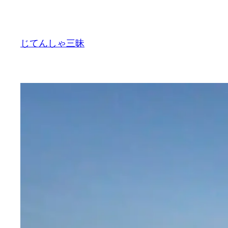
内
容
を
じてんしゃ三昧
ス
キ
ッ
プ