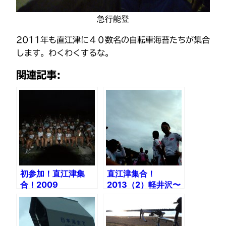
急行能登
2011年も直江津に４０数名の自転車海苔たちが集合
します。わくわくするな。
関連記事:
初参加！直江津集
直江津集合！
合！2009
2013（2）軽井沢〜
直江津 154km