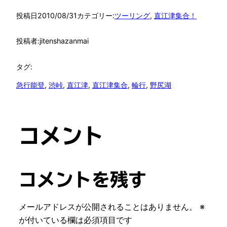
投稿日
2010/08/31
カテゴリー:
ツーリング
, 
直江津集合！
投稿者:
jitenshazanmai
タグ:
急行能登
, 
渋峠
, 
直江津
, 
直江津集合
, 
輪行
, 
野尻湖
コメント
コメントを残す
メールアドレスが公開されることはありません。
※
が付いている欄は必須項目です