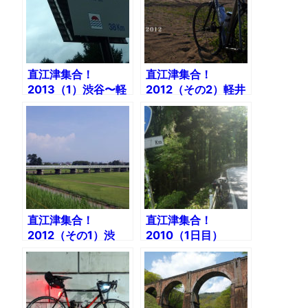
直江津集合！
直江津集合！
2013（1）渋谷〜軽
2012（その2）軽井
井沢187ｋｍ
沢〜直江津港船見公
園
直江津集合！
直江津集合！
2012（その1）渋
2010（1日目）
谷〜軽井沢