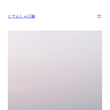
内
容
じてんしゃ三昧
を
ス
キ
ッ
プ