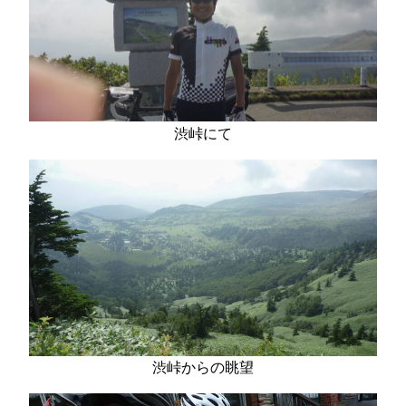
渋峠にて
渋峠からの眺望