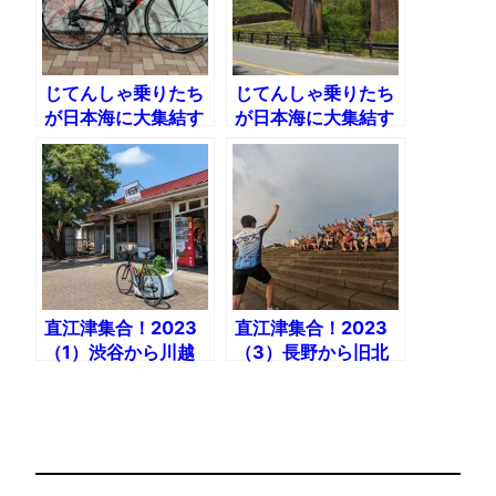
じてんしゃ乗りたち
じてんしゃ乗りたち
が日本海に大集結す
が日本海に大集結す
る「直江津集合！
る「直江津集合！
2019」（1）渋谷〜
2019」（2）横川〜
横川区間
長野区間
直江津集合！2023
直江津集合！2023
（1）渋谷から川越
（3）長野から旧北
街道と児玉往還で高
国街道で直江津まで
崎まで