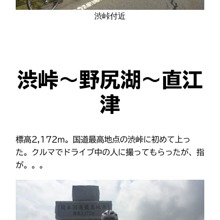
渋峠付近
渋峠〜野尻湖〜直江
津
標高2,172m。国道最高地点の渋峠に初めて上っ
た。クルマでドライブ中の人に撮ってもらったが、指
が。。。