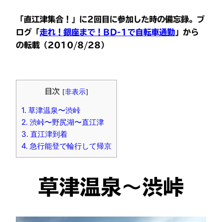
「直江津集合！」に2回目に参加した時の備忘録。
ブ
ログ「
走れ！銀座まで！BD-1で自転車通勤
」から
の転載
（2010/8/28）
目次
[
非表示
]
1.
草津温泉〜渋峠
2.
渋峠〜野尻湖〜直江津
3.
直江津到着
4.
急行能登で輪行して帰京
草津温泉〜渋峠