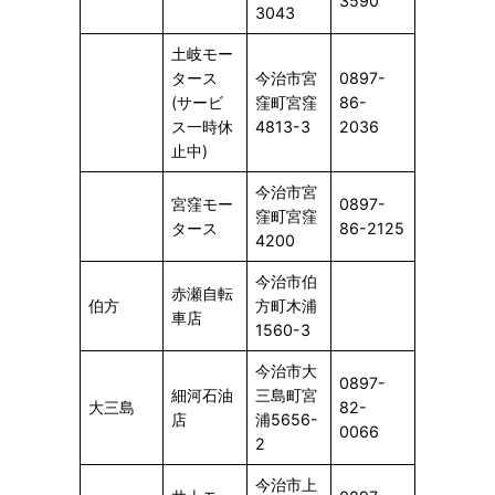
3590
3043
土岐モー
タース
今治市宮
0897-
(サービ
窪町宮窪
86-
ス一時休
4813-3
2036
止中)
今治市宮
宮窪モー
0897-
窪町宮窪
タース
86-2125
4200
今治市伯
赤瀬自転
伯方
方町木浦
車店
1560-3
今治市大
0897-
細河石油
三島町宮
大三島
82-
店
浦5656-
0066
2
今治市上