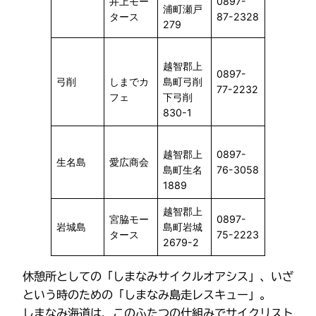
井上モー
0897-
浦町瀬戸
タース
87-2328
279
越智郡上
0897-
弓削
しまでカ
島町弓削
77-2232
フェ
下弓削
830-1
越智郡上
0897-
生名島
愛広商会
島町生名
76-3058
1889
越智郡上
宮脇モー
0897-
岩城島
島町岩城
タース
75-2223
2679-2
休憩所としての「しまなみサイクルオアシス」、いざ
という時のための「しまなみ島走レスキュー」。
しまなみ海道は、このふたつの仕組みでサイクリスト