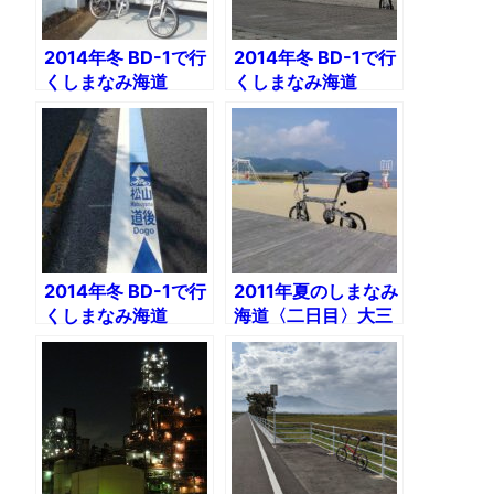
2014年冬 BD-1で行
2014年冬 BD-1で行
くしまなみ海道
くしまなみ海道
Day1（向島〜生口
Day2（大三島〜今
島）ルートマップ・
治）ルートマップ・
立ち寄り情報付き
立ち寄り情報付き
2014年冬 BD-1で行
2011年夏のしまなみ
くしまなみ海道
海道〈二日目〉大三
Day3 はまかぜ海道
島〜尾道
で道後温泉へ