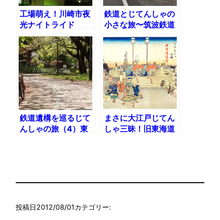
工場萌え！川崎市夜
鉄道とじてんしゃの
光ナイトライド
小さな旅〜筑波鉄道
の廃駅を辿りながら
つくばりんりんロー
ドを走る
鉄道遺構を巡るじて
まさに大江戸じてん
んしゃの旅（4）東
しゃ三昧！旧東海道
京兵器補給廠線
編
投稿日
2012/08/01
カテゴリー: