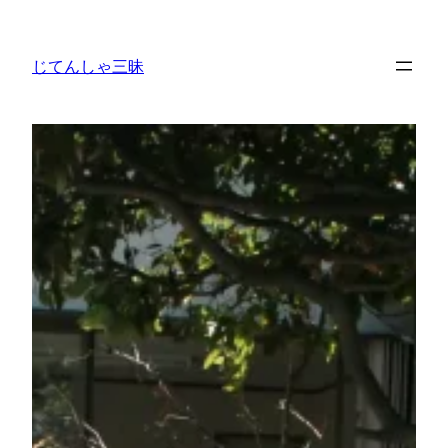
内
容
じてんしゃ三昧
を
ス
キ
ッ
プ