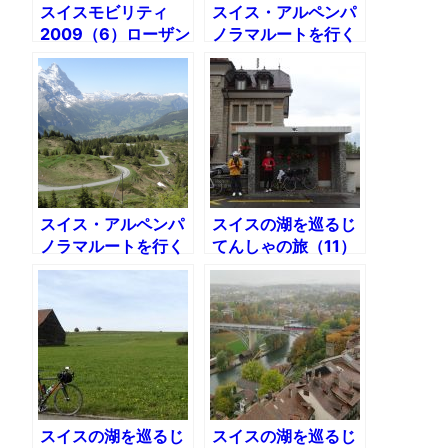
スイスモビリティ
スイス・アルペンパ
2009（6）ローザン
ノラマルートを行く
ヌ〜エビアン
（1）シャイデック
号到着！
スイス・アルペンパ
スイスの湖を巡るじ
ノラマルートを行く
てんしゃの旅（11）
（9）Day4：グロー
Day6 エペス〜ロー
スシャイデッグ〜マ
ザンヌ
イリンゲン
スイスの湖を巡るじ
スイスの湖を巡るじ