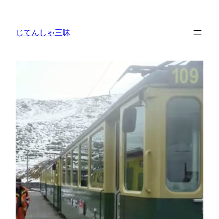
内
容
じてんしゃ三昧
を
ス
キ
ッ
プ