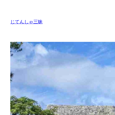
内
容
を
じてんしゃ三昧
ス
キ
ッ
プ