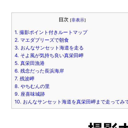
目次
[
非表示
]
1.
撮影ポイント付きルートマップ
2.
マエダブリーズで朝食
3.
おんなサンセット海道を走る
4.
そよ風が気持ち良い真栄田岬
5.
真栄田漁港
6.
残念だった長浜海岸
7.
残波岬
8.
やちむんの里
9.
座喜味城跡
10.
おんなサンセット海道を真栄田岬まで走ってみ