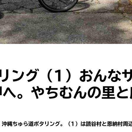
リング（1）おんな
岬へ。やちむんの里と
、沖縄ちゅら道ポタリング。（1）は読谷村と恩納村周