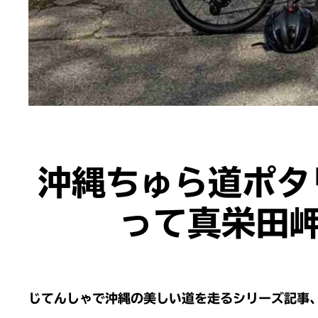
沖縄ちゅら道ポタ
って真栄田
じてんしゃで
沖縄の美しい道を
走るシリーズ記事