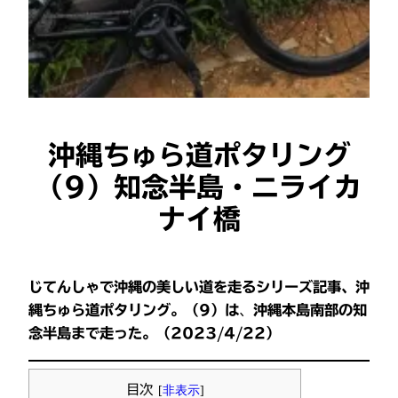
沖縄ちゅら道ポタリング
（9）知念半島・ニライカ
ナイ橋
じてんしゃで
沖縄の美しい道を
走るシリーズ記事、沖
縄ちゅら道ポタリング。（9）は
、
沖縄本島南部の知
念半島まで走った。（2023/4/22）
目次
[
非表示
]