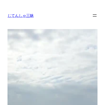
内
容
じてんしゃ三昧
を
ス
キ
ッ
プ