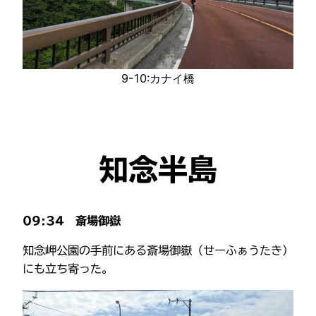
9-10:カナイ橋
知念半島
09:34 斎場御嶽
知念岬公園の手前にある斎場御嶽（せーふぁうたき）
にも立ち寄った。