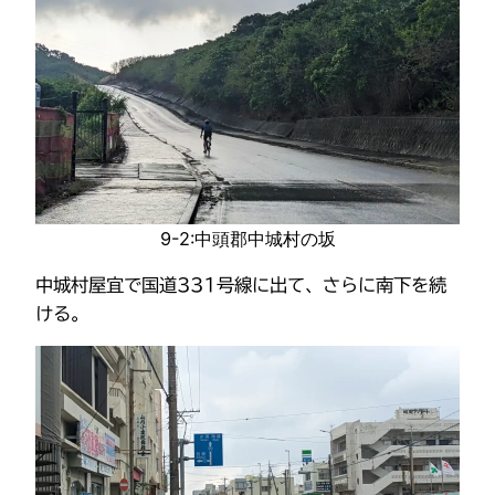
9-2:中頭郡中城村の坂
中城村屋宜で国道331号線に出て、さらに南下を続
ける。