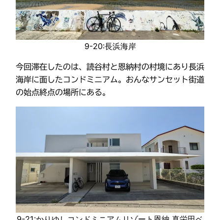
9-20:長浜海岸
今回滞在したのは、読谷村と恩納村の村境にあり長浜
海岸に面したコンドミニアム。おんなサンセット街道
の始点終点の場所にある。
9-21:かりゆしコンドミニアムリゾート恩納 真栄田ベ