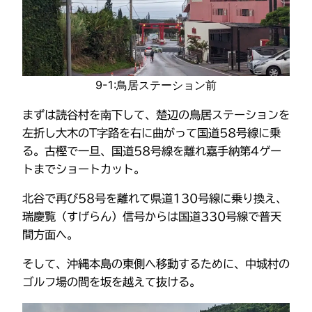
9-1:鳥居ステーション前
まずは読谷村を南下して、楚辺の鳥居ステーションを
左折し大木のT字路を右に曲がって国道58号線に乗
る。古樫で一旦、国道58号線を離れ嘉手納第4ゲー
トまでショートカット。
北谷で再び58号を離れて県道130号線に乗り換え、
瑞慶覧（すげらん）信号からは国道330号線で普天
間方面へ。
そして、沖縄本島の東側へ移動するために、中城村の
ゴルフ場の間を坂を越えて抜ける。