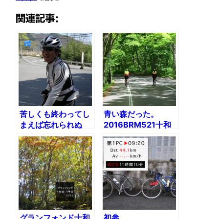
関連記事:
苦しくも終わってし
青い森だった。
まえば忘れられぬ
2016BRM521十和
2009BRM411青葉
田クラシック200
300（1）
グランフォンド十和
初参