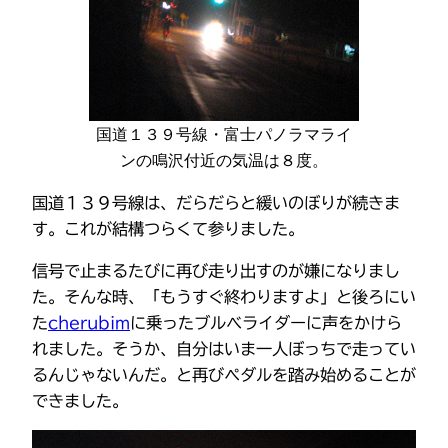
国道１３９号線・富士パノラマライ
ンの鳴沢付近の気温は８度。
国道１３９号線は、だらだらと緩いのぼりが続きま
す。これが結構つらくて参りました。
信号で止まるたびに再び走り出すのが嫌になりまし
た。そんな時、「もうすぐ終わりますよ」と後ろにい
た
cherubim
に乗ったブルべライダーに声をかけら
れました。そうか、自分はいま一人ぼっちで走ってい
るんじゃないんだ。と再びペダルを踏み始めることが
できました。