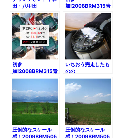
田・八甲田
加!2008BRM315青
2012（前編）
葉200（1）
初参
いちおう完走したも
加!2008BRM315青
のの
葉200（2）
DNF!2009BRM315
青葉200
圧倒的なスケール
圧倒的なスケール
感！2009BRM505
感！2009BRM505