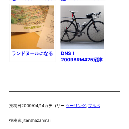
十勝200（1）
十勝200（2）
ランドヌールになる
DNS！
2009BRM425沼津
400
投稿日
2009/04/14
カテゴリー:
ツーリング
, 
ブルベ
投稿者:
jitenshazanmai