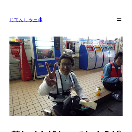
内
容
じてんしゃ三昧
を
ス
キ
ッ
プ