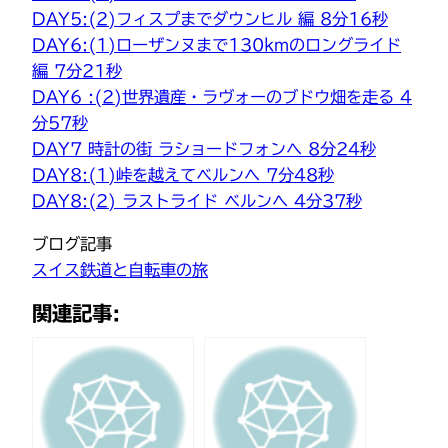
DAY5:(2)フィスプまでダウンヒル 編 8分16秒
DAY6:(1)ローザンヌまで130kmのロングライド
編 7分21秒
DAY6 :(2)世界遺産・ラヴォーのブドウ畑を走る 4
分57秒
DAY7 時計の街 ラショードフォンへ 8分24秒
DAY8:(1)峠を越えてベルンへ 7分48秒
DAY8:(2) ラストライド ベルンへ 4分37秒
ブログ記事
スイス鉄道と自転車の旅
関連記事: