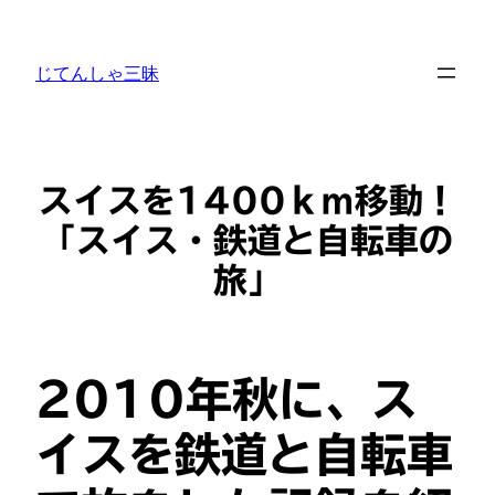
内
容
じてんしゃ三昧
を
ス
キ
ッ
プ
スイスを1400ｋｍ移動！
「スイス・鉄道と自転車の
旅」
2010年秋に、ス
イスを鉄道と自転車