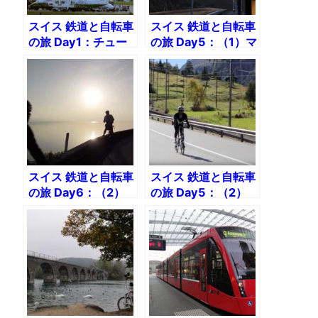
スイス 鉄道と自転車
スイス 鉄道と自転車
の旅 Day1：チュー
の旅 Day5：（1）マ
リヒからサン・モリ
ッターホルンの頂を
ッツへ200kmの鉄
3,000mから展望
道輪行
スイス 鉄道と自転車
スイス 鉄道と自転車
の旅 Day6：（2）
の旅 Day5：（2）
ローザンヌへ130km
ツェルマットからフ
モントルー〜ローザ
ィスプまで40kmダ
ンヌ
ウンヒル