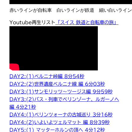
赤いラインが自転車 白いラインが鉄道 細い白いライン
Youtube再生リスト
「スイス 鉄道と自転車の旅」
DAY2:(1)ベルニナ峠編 8分54秒
DAY2:(2)世界遺産ベルニナ線 編 6分03秒
DAY3:(1)サンモリッツ〜ツージス編 9分59秒
DAY3:(2)バス・列車でベリンゾーナ、ルガーノへ
編 4分21秒
DAY4:(1)ベリンツォーナの古城巡り 3分16秒
DAY4:(2)いよいよツェルマット 編 8分39秒
DAY5:(1) マッターホルンの頂へ 4分12秒