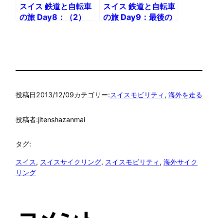
スイス 鉄道と自転車
スイス 鉄道と自転車
の旅 Day8：（2）
の旅 Day9：最後の
いよいよベルンへ
輪行。そして帰国
投稿日
2013/12/09
カテゴリー:
スイスモビリティ
, 
海外を走る
投稿者:
jitenshazanmai
タグ:
スイス
, 
スイスサイクリング
, 
スイスモビリティ
, 
海外サイク
リング