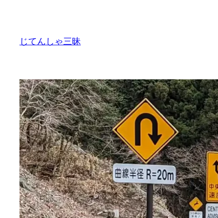
内
容
を
じてんしゃ三昧
ス
キ
ッ
プ