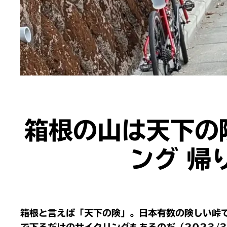
箱根の山は天下の
ング 帰
箱根と言えば「天下の険」。日本有数の険しい峠