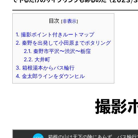
で下るだけのサイクリングもあるのだ（2023/3
目次
[
非表示
]
1.
撮影ポイント付きルートマップ
2.
秦野を出発して小田原までポタリング
2.1.
秦野市平沢〜渋沢〜栃窪
2.2.
大井町
3.
箱根湯本からバス輪行
4.
金太郎ラインをダウンヒル
撮影