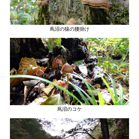
蔦沼の猿の腰掛け
蔦沼のコケ