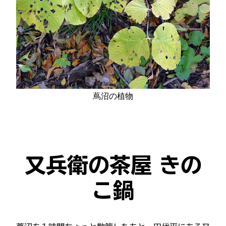
蔦沼の植物
又兵衛の茶屋 きの
こ鍋