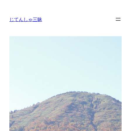
内
容
じてんしゃ三昧
を
ス
キ
ッ
プ