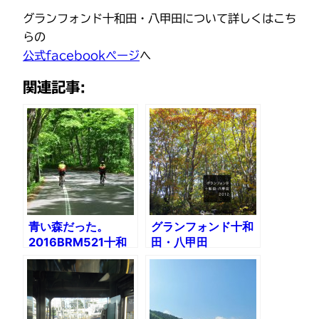
グランフォンド十和田・八甲田について詳しくはこち
らの
公式facebookページ
へ
関連記事:
青い森だった。
グランフォンド十和
2016BRM521十和
田・八甲田
田クラシック200
2012（前編）