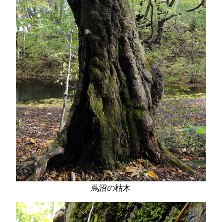
蔦沼の枯木