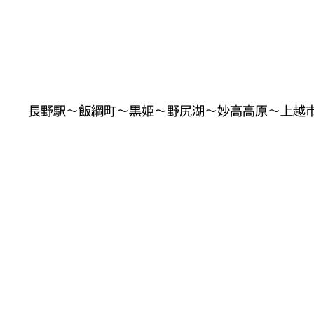
長野駅〜飯綱町〜黒姫〜野尻湖〜妙高高原〜上越