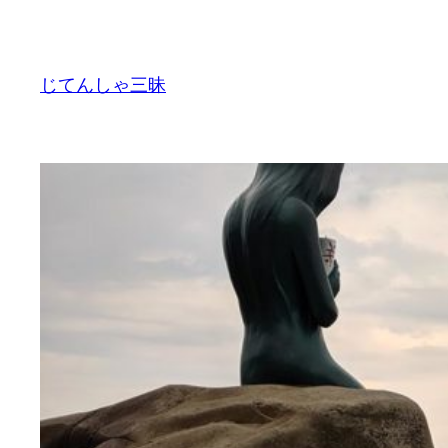
内
容
を
じてんしゃ三昧
ス
キ
ッ
プ