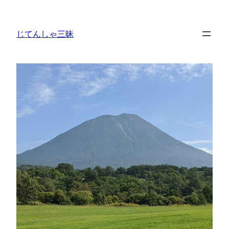
内
容
じてんしゃ三昧
を
ス
キ
ッ
プ