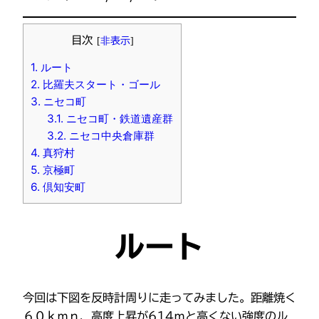
目次
[
非表示
]
1.
ルート
2.
比羅夫スタート・ゴール
3.
ニセコ町
3.1.
ニセコ町・鉄道遺産群
3.2.
ニセコ中央倉庫群
4.
真狩村
5.
京極町
6.
倶知安町
ルート
今回は下図を反時計周りに走ってみました。距離焼く
６０ｋｍｎ、高度上昇が614ｍと高くない強度のル