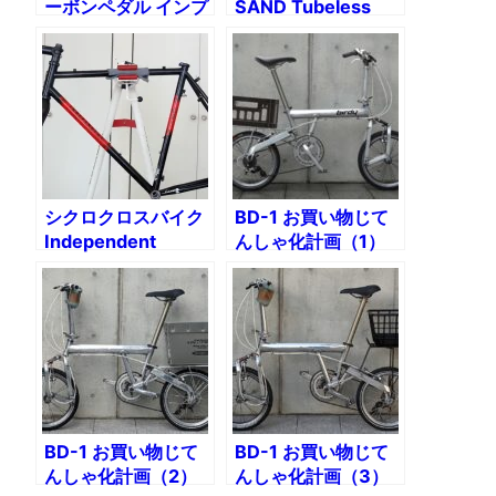
ーボンペダル インプ
SAND Tubeless
レッション
Xguardで行く陣馬
山周辺の林道めぐり
シクロクロスバイク
BD-1 お買い物じて
Independent
んしゃ化計画（1）
Fabrication Planet
完成イメージ
X組み付け（1）クラ
ンク
BD-1 お買い物じて
BD-1 お買い物じて
んしゃ化計画（2）
んしゃ化計画（3）