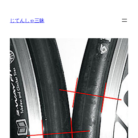
内
容
じてんしゃ三昧
を
ス
キ
ッ
プ