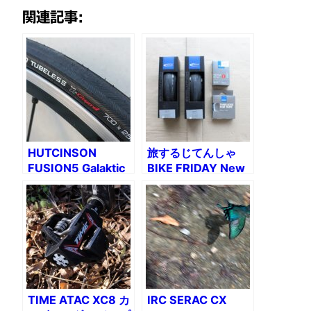
関連記事:
HUTCINSON
旅するじてんしゃ
FUSION5 Galaktic
BIKE FRIDAY New
をIRC FORMULA
World Tourist
PRO TUBELESS X-
（4）406チューブ
Guardに換装
レスタイヤ装着
TIME ATAC XC8 カ
IRC SERAC CX