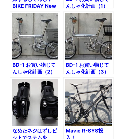
BIKE FRIDAY New
んしゃ化計画（1）
World Tourist
完成イメージ
（4）406チューブ
レスタイヤ装着
BD-1 お買い物じて
BD-1 お買い物じて
んしゃ化計画（2）
んしゃ化計画（3）
失敗作
お買い物Birdy完成
なめたネジはずしピ
Mavic R-SYS投
ットでステムを
入！