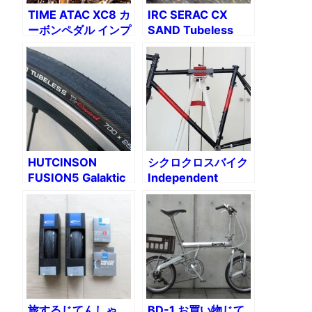
TIME ATAC XC8 カ
IRC SERAC CX
ーボンペダル インプ
SAND Tubeless
レッション
Xguardで行く陣馬
山周辺の林道めぐり
HUTCINSON
シクロクロスバイク
FUSION5 Galaktic
Independent
をIRC FORMULA
Fabrication Planet
PRO TUBELESS X-
X組み付け（1）クラ
Guardに換装
ンク
旅するじてんしゃ
BD-1 お買い物じて