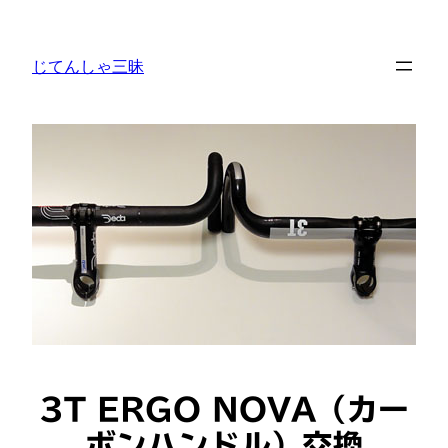
内
容
じてんしゃ三昧
を
ス
キ
ッ
プ
3T ERGO NOVA（カー
ボンハンドル）交換