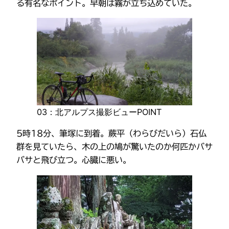
る有名なポイント。早朝は霧が立ち込めていた。
03：北アルプス撮影ビューPOINT
5時18分、筆塚に到着。蕨平（わらびだいら）石仏
群を見ていたら、木の上の鳩が驚いたのか何匹かバサ
バサと飛び立つ。心臓に悪い。