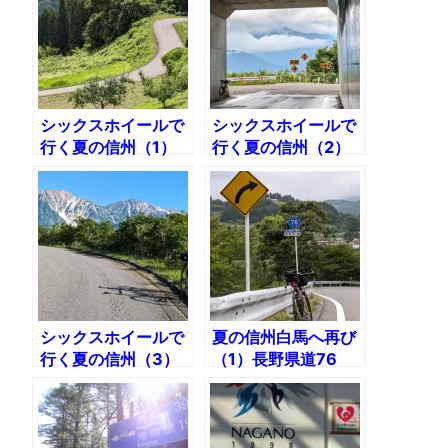
シックスホイールで
シックスホイールで
行く夏の信州（1）
行く夏の信州（2）
小川村〜中条
白馬村・白沢洞門
（嶺方峠）
シックスホイールで
夏の信州白馬へ再び
行く夏の信州（3）
（1）長野県道76
絶景！黒菱林道
号・長野戸隠線