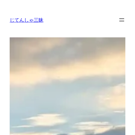
内
容
じてんしゃ三昧
を
ス
キ
ッ
プ