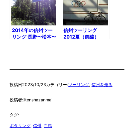
2014年の信州ツー
信州ツーリング
リング 長野〜松本〜
2012夏（前編）
白馬〜白石峠〜鬼無
里村〜大望峠
投稿日
2023/10/23
カテゴリー:
ツーリング
, 
信州を走る
投稿者:
jitenshazanmai
タグ:
ポタリング
, 
信州
, 
白馬