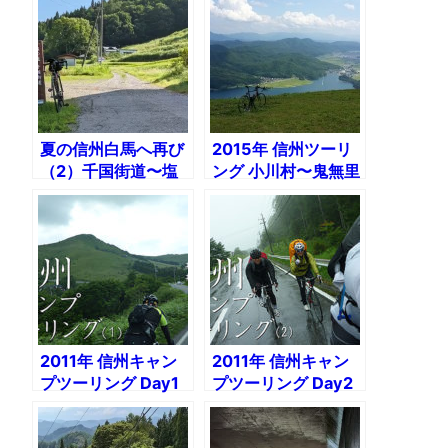
夏の信州白馬へ再び
2015年 信州ツーリ
（2）千国街道〜塩
ング 小川村〜鬼無里
の道
村〜白馬〜松本〜塩
尻
2011年 信州キャン
2011年 信州キャン
プツーリング Day1
プツーリング Day2