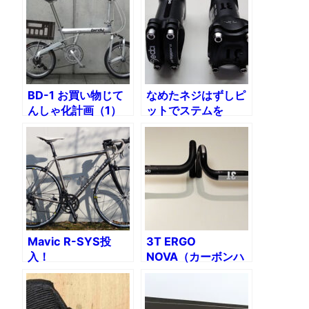
ンク
テム・ハンドル
BD-1 お買い物じて
なめたネジはずしピ
んしゃ化計画（1）
ットでステムを
完成イメージ
DEDAスーパーレジ
ェロに換装
Mavic R-SYS投
3T ERGO
入！
NOVA（カーボンハ
ンドル）交換