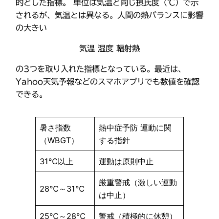
的とした指標。 単位は気温と同じ摂氏度（℃）で示
されるが、気温とは異なる。人間の熱バランスに影響
の大きい
気温 湿度 輻射熱
の3つを取り入れた指標となっている。最近は、
Yahoo天気予報などのスマホアプリでも数値を確認
できる。
暑さ指数
熱中症予防 運動に関
（WBGT）
する指針
31℃以上
運動は原則中止
厳重警戒（激しい運動
28℃～31℃
は中止）
25℃～28℃
警戒（積極的に休憩）