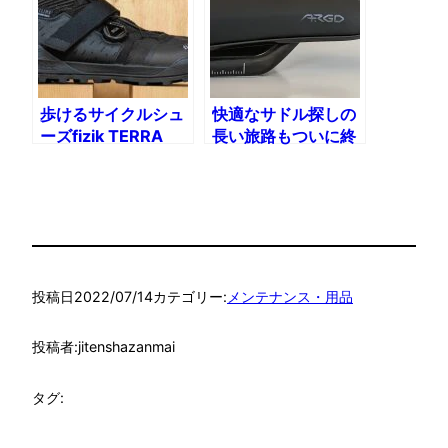
歩けるサイクルシュ
快適なサドル探しの
ーズfizik TERRA
長い旅路もついに終
CLIMA X2
わり!?フィジークテ
ンポ アルゴR1 カー
ボンレール
投稿日
2022/07/14
カテゴリー:
メンテナンス・用品
投稿者:
jitenshazanmai
タグ: