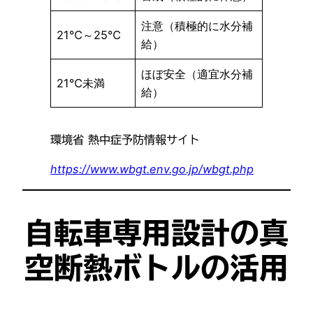
注意（積極的に水分補
21℃～25℃
給）
ほぼ安全（適宜水分補
21℃未満
給）
環境省 熱中症予防情報サイト
https://www.wbgt.env.go.jp/wbgt.php
自転車専用設計の真
空断熱ボトルの活用