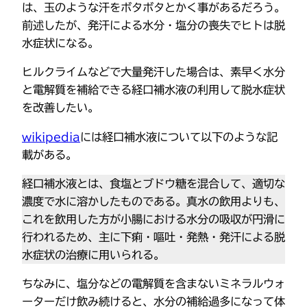
は、玉のような汗をボタボタとかく事があるだろう。
前述したが、発汗による水分・塩分の喪失でヒトは脱
水症状になる。
ヒルクライムなどで大量発汗した場合は、素早く水分
と電解質を補給できる経口補水液の利用して脱水症状
を改善したい。
wikipedia
には経口補水液について以下のような記
載がある。
経口補水液とは、食塩とブドウ糖を混合して、適切な
濃度で水に溶かしたものである。真水の飲用よりも、
これを飲用した方が小腸における水分の吸収が円滑に
行われるため、主に下痢・嘔吐・発熱・発汗による脱
水症状の治療に用いられる。
ちなみに、塩分などの電解質を含まないミネラルウォ
ーターだけ飲み続けると、水分の補給過多になって体