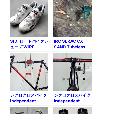
SIDI ロードバイクシ
IRC SERAC CX
ューズ WIRE
SAND Tubeless
carbon lucido
Xguardで行く陣馬
2016
山周辺の林道めぐり
シクロクロスバイク
シクロクロスバイク
Independent
Independent
Fabrication Planet
Fabrication Planet
X組み付け（1）クラ
X 組み付け（2）ス