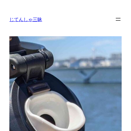
内
容
じてんしゃ三昧
を
ス
キ
ッ
プ