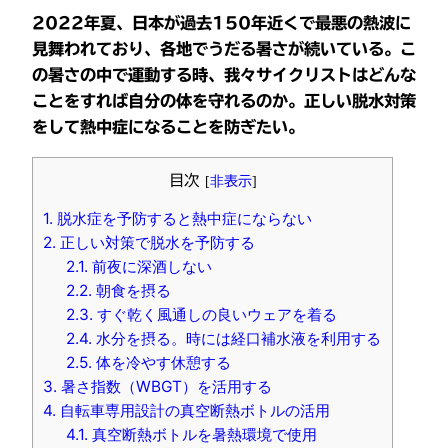
2022年夏、日本が過去150年近くで最悪の熱波に
見舞われており、各地でうだる暑さが続いている。こ
の暑さの中で運動する時、我々サイクリストはどんな
ことをすれば自分の体を守れるのか。正しい脱水対策
をして熱中症になることを防ぎたい。
目次
[
非表示
]
1.
脱水症を予防すると熱中症にならない
2.
正しい対策で脱水を予防する
2.1.
前夜に深酒しない
2.2.
朝食を摂る
2.3.
すぐ乾く風通しの良いウェアを着る
2.4.
水分を摂る。時には経口補水液を利用する
2.5.
体を冷やす休憩する
3.
暑さ指数（WBGT）を活用する
4.
自転車専用設計の真空断熱ボトルの活用
4.1.
真空断熱ボトルを暑熱環境で使用